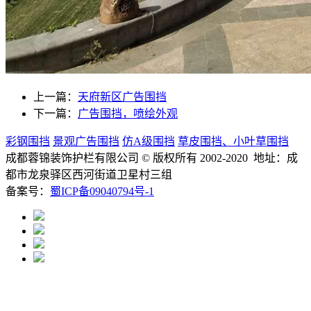
上一篇：
天府新区广告围挡
下一篇：
广告围挡，喷绘外观
彩钢围挡
景观广告围挡
仿A级围挡
草皮围挡、小叶草围挡
成都蓉锦装饰护栏有限公司
© 版权所有 2002-2020 地址：成
都市龙泉驿区西河街道卫星村三组
备案号：
蜀ICP备09040794号-1