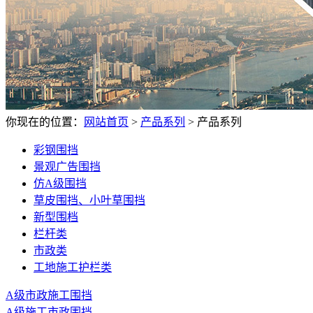
你现在的位置：
网站首页
>
产品系列
>
产品系列
彩钢围挡
景观广告围挡
仿A级围挡
草皮围挡、小叶草围挡
新型围档
栏杆类
市政类
工地施工护栏类
A级市政施工围挡
A级施工市政围挡