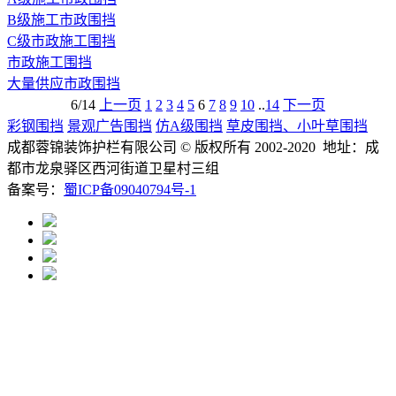
B级施工市政围挡
C级市政施工围挡
市政施工围挡
大量供应市政围挡
6/14
上一页
1
2
3
4
5
6
7
8
9
10
..
14
下一页
彩钢围挡
景观广告围挡
仿A级围挡
草皮围挡、小叶草围挡
成都蓉锦装饰护栏有限公司
© 版权所有 2002-2020 地址：成
都市龙泉驿区西河街道卫星村三组
备案号：
蜀ICP备09040794号-1