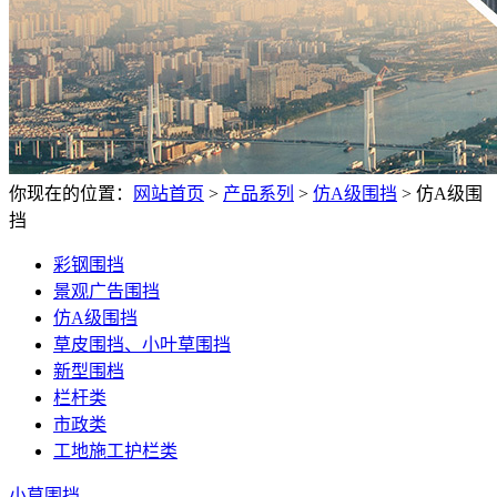
你现在的位置：
网站首页
>
产品系列
>
仿A级围挡
>
仿A级围
挡
彩钢围挡
景观广告围挡
仿A级围挡
草皮围挡、小叶草围挡
新型围档
栏杆类
市政类
工地施工护栏类
小草围挡