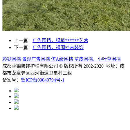
上一篇：
广告围挡，绿植******艺术
下一篇：
广告围挡，裸围挡未装饰
彩钢围挡
景观广告围挡
仿A级围挡
草皮围挡、小叶草围挡
成都蓉锦装饰护栏有限公司
© 版权所有 2002-2020 地址：成
都市龙泉驿区西河街道卫星村三组
备案号：
蜀ICP备09040794号-1