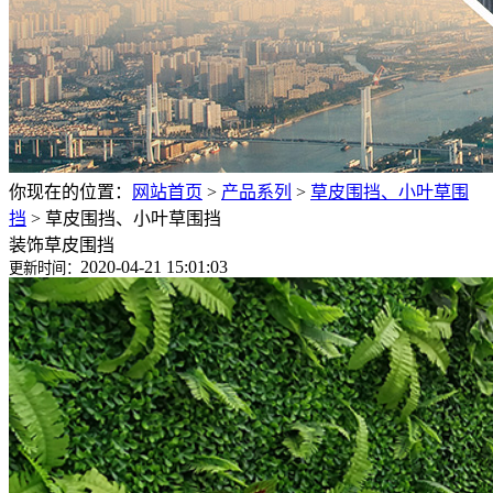
你现在的位置：
网站首页
>
产品系列
>
草皮围挡、小叶草围
挡
>
草皮围挡、小叶草围挡
装饰草皮围挡
2020-04-21 15:01:03
更新时间：