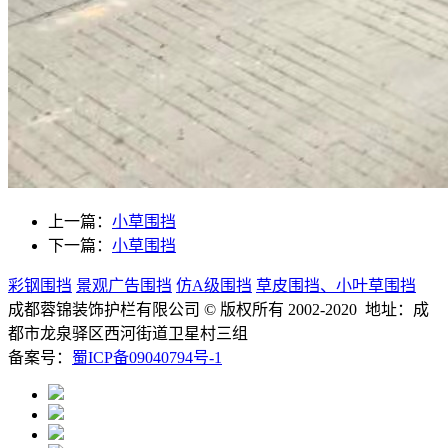
上一篇：
小草围挡
下一篇：
小草围挡
彩钢围挡
景观广告围挡
仿A级围挡
草皮围挡、小叶草围挡
成都蓉锦装饰护栏有限公司
© 版权所有 2002-2020 地址：成
都市龙泉驿区西河街道卫星村三组
备案号：
蜀ICP备09040794号-1