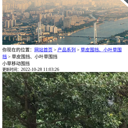
你现在的位置：
网站首页
>
产品系列
>
草皮围挡、小叶草围
挡
>
草皮围挡、小叶草围挡
小草移动围挡
2022-10-28 11:03:26
更新时间：