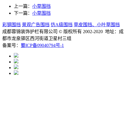
上一篇：
小草围挡
下一篇：
小草围挡
彩钢围挡
景观广告围挡
仿A级围挡
草皮围挡、小叶草围挡
成都蓉锦装饰护栏有限公司
© 版权所有 2002-2020 地址：成
都市龙泉驿区西河街道卫星村三组
备案号：
蜀ICP备09040794号-1