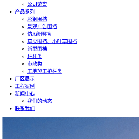
公司荣誉
产品系列
彩钢围挡
景观广告围挡
仿A级围挡
草皮围挡、小叶草围挡
新型围档
栏杆类
市政类
工地施工护栏类
厂区展示
工程案例
新闻中心
我们的动态
联系我们