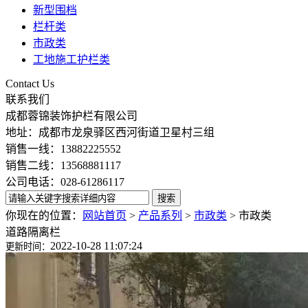
新型围档
栏杆类
市政类
工地施工护栏类
Contact Us
联系我们
成都蓉锦装饰护栏有限公司
地址：成都市龙泉驿区西河街道卫星村三组
销售一线：13882225552
销售二线：13568881117
公司电话：028-61286117
你现在的位置：
网站首页
>
产品系列
>
市政类
>
市政类
道路隔离栏
2022-10-28 11:07:24
更新时间：